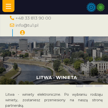
+48 33 813 90 00
info@tu1.pl
LITWA - WINIETA
A
A
A
Litwa - winiety elektroniczne. Po wybraniu rodzaju
winiety, zostaniesz przeniesiony na naszą stronę
partnerską.