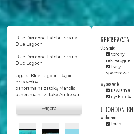
REKREACJA
Blue Diamond Latchi - rejs na
Blue Lagoon
Otoczenie
tereny
Blue Diamond Latchi - rejs na
rekreacyjne
Blue Lagoon
trasy
spacerowe
laguna Blue Lagoon - kąpiel i
czas wolny
Wyposażenie
panorama na zatokę Manolis
kawiarnia
panorama na zatokę Amfiteatr
dyskoteka
zwiedzanie portu Latchi
panorama na Narodowy Park
UDOGODNIEN
WIĘCEJ
Akamas
W obiekcie
panorama na Kościół św.
taras
Jerzego
panorama na wyspę św.