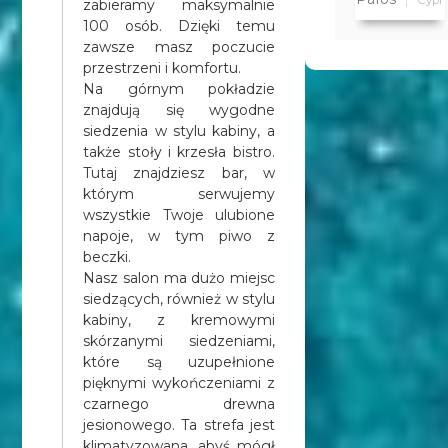
zabieramy maksymalnie
Pafos rejs
100 osób. Dzięki temu
poranny
zawsze masz poczucie
własny
przestrzeni i komfortu.
Na górnym pokładzie
dojazd
znajdują się wygodne
siedzenia w stylu kabiny, a
także stoły i krzesła bistro.
Tutaj znajdziesz bar, w
którym serwujemy
wszystkie Twoje ulubione
napoje, w tym piwo z
beczki.
Nasz salon ma dużo miejsc
siedzących, również w stylu
kabiny, z kremowymi
skórzanymi siedzeniami,
które są uzupełnione
pięknymi wykończeniami z
czarnego drewna
jesionowego. Ta strefa jest
klimatyzowana, abyś mógł