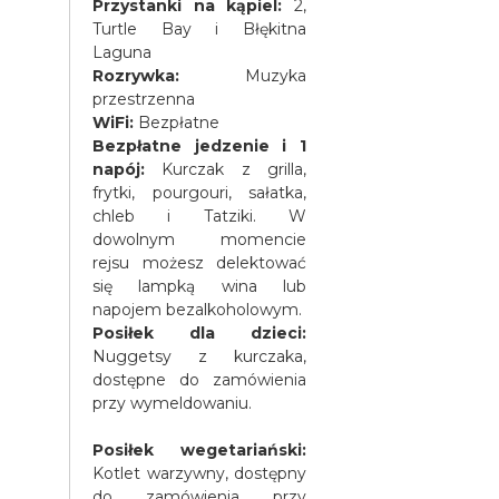
Przystanki na kąpiel:
2,
Turtle Bay i Błękitna
Laguna
Rozrywka:
Muzyka
przestrzenna
WiFi:
Bezpłatne
Bezpłatne jedzenie i 1
napój:
Kurczak z grilla,
frytki, pourgouri, sałatka,
chleb i Tatziki. W
dowolnym momencie
rejsu możesz delektować
się lampką wina lub
napojem bezalkoholowym.
Posiłek dla dzieci:
Nuggetsy z kurczaka,
dostępne do zamówienia
przy wymeldowaniu.
Posiłek wegetariański:
Kotlet warzywny, dostępny
do zamówienia przy