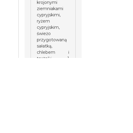
krojonymi
ziemniakami
cypryjskimi,
ryżem
cypryjskim,
świeżo
przygotowaną
sałatką,
chlebem i
tzatziki. 1
bezpłatny
napój do
posiłku, wina
lub napoju
bezalkoholowego.
Uprzejmie
prosimy o
nieprzynoszenie
własnych
napojów na
pokład.