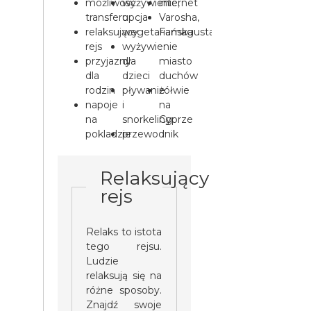
możliwość
wyżywienie,
internet
transferu
opcja
Varosha,
relaksujący
wegetariańska
Famagusta
rejs
wyżywienie
-
przyjazny
dla
miasto
dla
dzieci
duchów
rodzin
pływanie
żółwie
napoje
i
na
na
snorkeling
Cyprze
pokladzie
przewodnik
Relaksujący
rejs
Relaks to istota
tego rejsu.
Ludzie
relaksują się na
różne sposoby.
Znajdź swoje