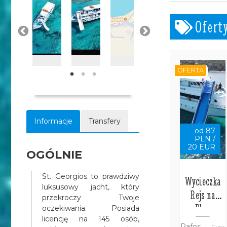
Jerzego
panorama na zatokę Plaji
Ofert
panorama na wyspę Chamilii
OFERTA
Informacje
Transfery
od 87
PLN /
20 EUR
OGÓLNIE
St. Georgios to prawdziwy
Wycieczka
luksusowy jacht, który
Rejs na
przekroczy Twoje
Blue
oczekiwania. Posiada
licencję na 145 osób,
Lagoon z
Pafos
Cypr