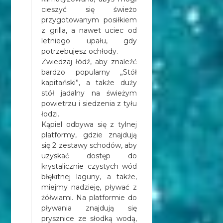
cieszyć się świeżo
przygotowanym posiłkiem
z grilla, a nawet uciec od
letniego upału, gdy
potrzebujesz ochłody.
Zwiedzaj łódź, aby znaleźć
bardzo popularny „Stół
kapitański”, a także duży
stół jadalny na świeżym
powietrzu i siedzenia z tyłu
łodzi.
Kąpiel odbywa się z tylnej
platformy, gdzie znajdują
się 2 zestawy schodów, aby
uzyskać dostęp do
krystalicznie czystych wód
błękitnej laguny, a także,
miejmy nadzieję, pływać z
żółwiami. Na platformie do
pływania znajdują się
prysznice ze słodką wodą,