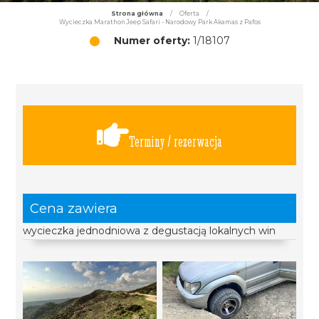
Strona główna
/
Oferta
/
Wycieczka Marathon Jeep Safari - Narodowy Park Akamas z Pafos
Numer oferty:
1/18107
Terminy / rezerwacja
Cena zawiera
wycieczka jednodniowa z degustacją lokalnych win