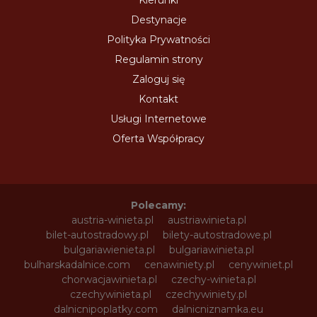
Destynacje
Polityka Prywatności
Regulamin strony
Zaloguj się
Kontakt
Usługi Internetowe
Oferta Współpracy
Polecamy:
austria-winieta.pl
austriawinieta.pl
bilet-autostradowy.pl
bilety-autostradowe.pl
bulgariawienieta.pl
bulgariawinieta.pl
bulharskadalnice.com
cenawiniety.pl
cenywiniet.pl
chorwacjawinieta.pl
czechy-winieta.pl
czechywinieta.pl
czechywiniety.pl
dalnicnipoplatky.com
dalnicniznamka.eu