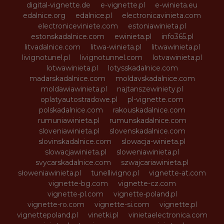
digital-vignette.de
e-vignette.pl
e-winieta.eu
edalnice.org
edalnice.pl
electronicavinieta.com
electroniceviniete.com
estoniawinieta.pl
estonskadalnice.com
ewinieta.pl
info365.pl
litvadalnice.com
litwa-winieta.pl
litwawinieta.pl
livignotunel.pl
livignotunnel.com
lotvawinieta.pl
lotwawinieta.pl
lotysskadalnice.com
madarskadalnice.com
moldavskadalnice.com
moldawiawinieta.pl
najtanszewiniety.pl
oplatyautostradowe.pl
pl-vignette.com
polskadalnice.com
rakouskadalnice.com
rumuniawinieta.pl
rumunskadalnice.com
sloveniawinieta.pl
slovenskadalnice.com
slovinskadalnice.com
slowacja-winieta.pl
slowacjawinieta.pl
sloweniawinieta.pl
svycarskadalnice.com
szwajcariawinieta.pl
słoweniawinieta.pl
tunellivigno.pl
vignette-at.com
vignette-bg.com
vignette-cz.com
vignette-pl.com
vignette-poland.pl
vignette-ro.com
vignette-si.com
vignette.pl
vignettepoland.pl
vinetki.pl
vinietaelectronica.com