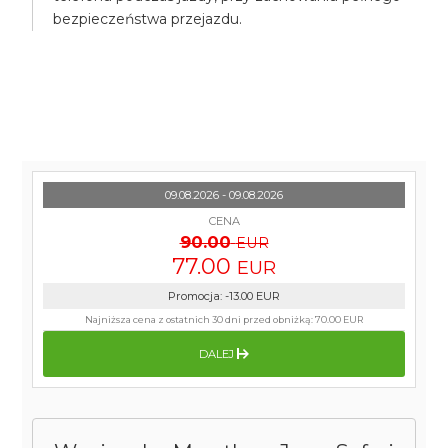
bezpieczeństwa przejazdu.
09.08.2026 - 09.08.2026
CENA
90.00
EUR
77.00
EUR
Promocja
:
-13.00
EUR
Najniższa cena z ostatnich 30 dni przed obniżką:
70.00 EUR
DALEJ