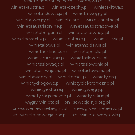
vinieteelectronice.com
wegrywinieta.pl
winieta-austria.pl
winieta-czechy.pl
winieta-litwa.pl
winieta-słowacja.pl
winieta-wegry.pl
winieta-węgry.pl
winieta.org
winietaaustria.pl
winietaaustriaonline.pl
winietaautostradowa.pl
winietabulgaria.pl
winietachorwacja.pl
winietaczechy.pl
winietaestonia.pl
winietalitwa.pl
winietalotwa.pl
winietamoldawia.pl
winietaonline.com
winietapolska.pl
winietarumunia.pl
winietaslovenia.pl
winietaslowacja.pl
winietaslowenia.pl
winietaszwajcaria.pl
winietasłowenia.pl
winietawegry.pl
winietomat.pl
winiety.org
winietydrogowe.pl
winietyelektroniczne.pl
winietyestonia.pl
winietywegry.pl
winietyzagraniczne.pl
winietyzakup.pl
węgry-winieta.pl
xn--sowacja-njb.org.pl
xn--soweniawinieta-gnc.pl
xn--wgry-winieta-4vb.pl
xn--winieta-sowacja-7sc.pl
xn--winieta-wgry-dwb.pl