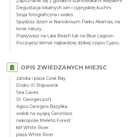
Zapoznanie się z górskimi stanowiskami wiejskimi
Degustacja lokalnych win i cypryjskiej kuchni.
Sesja fotograficzna i wideo.
Spędzisz dzień w Narodowym Parku Akamas, na
łonie natury.
Popływasz na Lara Beach lub na Blue Lagoon.
Poczujesz klimat najbardziej dzikiej części Cypru.
OPIS ZWIEDZANYCH MIEJSC
zatoka i plaża Coral Bay
Endro III Shipwreck
Sea Caves
St. Georges port
Agios Georgios Bazylika
widok na wyspę Geronisos
nekropolie Meletis Forest
klif White River
plaża White River