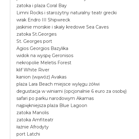
zatoka i plaża Coral Bay
Limni Rocks i starożytny naturalny teatr grecki
wrak Endro III Shipwreck
jaskinie morskie i skały kredowe Sea Caves
zatoka St.Georges
St. Georges port
Agios Georgios Bazylika
widok na wyspę Geronisos
nekropolie Meletis Forest
klif White River
kanion (wąwóz) Avakas
plaża Lara Beach miejsce wylęgu żółwi
degustacja w winiarni (opcjonalnie 6 euro za osobę)
safari po parku narodowym Akamas
najpiękniejsza plaża Blue Lagoon
zatoka Manolis
zatoka Amfiteatr
łaźnie Afrodyty
port Latchi