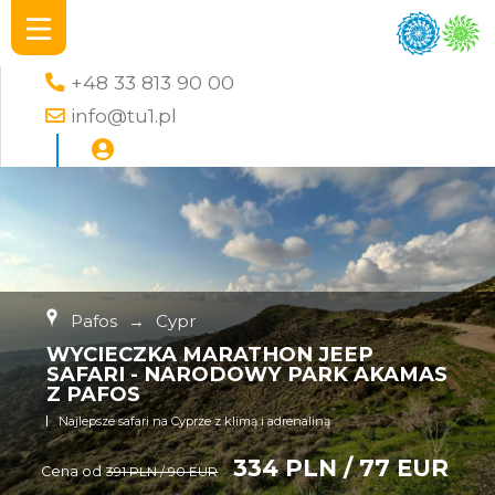
+48 33 813 90 00
info@tu1.pl
Pafos
→
Cypr
WYCIECZKA MARATHON JEEP
SAFARI - NARODOWY PARK AKAMAS
Z PAFOS
Najlepsze safari na Cyprze z klimą i adrenaliną
334 PLN / 77 EUR
Cena od
391 PLN / 90 EUR