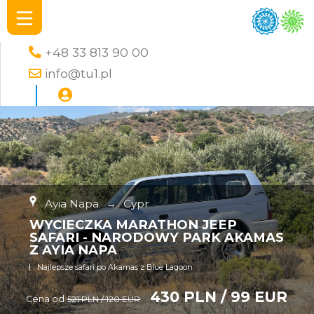
+48 33 813 90 00
info@tu1.pl
Ayia Napa
→
Cypr
WYCIECZKA MARATHON JEEP
SAFARI - NARODOWY PARK AKAMAS
Z AYIA NAPA
Najlepsze safari po Akamas z Blue Lagoon
430 PLN / 99 EUR
Cena od
521 PLN / 120 EUR