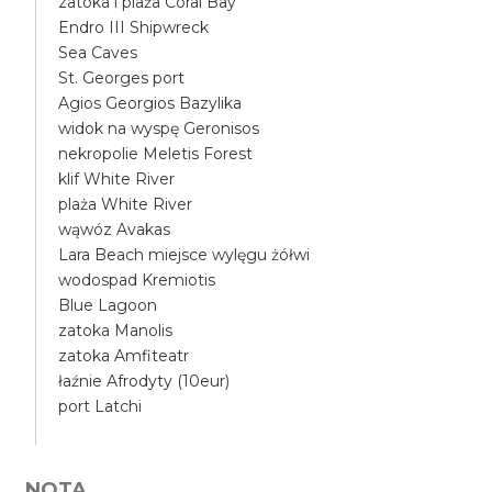
zatoka i plaża Coral Bay
Endro III Shipwreck
Sea Caves
St. Georges port
Agios Georgios Bazylika
widok na wyspę Geronisos
nekropolie Meletis Forest
klif White River
plaża White River
wąwóz Avakas
Lara Beach miejsce wylęgu żółwi
wodospad Kremiotis
Blue Lagoon
zatoka Manolis
zatoka Amfiteatr
łaźnie Afrodyty (10eur)
port Latchi
NOTA