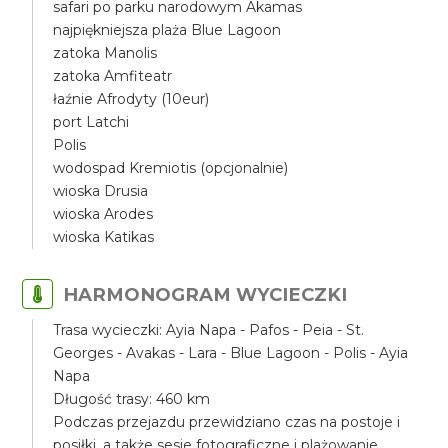
safari po parku narodowym Akamas
najpiękniejsza plaża Blue Lagoon
zatoka Manolis
zatoka Amfiteatr
łaźnie Afrodyty (10eur)
port Latchi
Polis
wodospad Kremiotis (opcjonalnie)
wioska Drusia
wioska Arodes
wioska Katikas
HARMONOGRAM WYCIECZKI
Trasa wycieczki: Ayia Napa - Pafos - Peia - St.
Georges - Avakas - Lara - Blue Lagoon - Polis - Ayia
Napa
Długość trasy: 460 km
Podczas przejazdu przewidziano czas na postoje i
posiłki, a także sesje fotograficzne i plażowanie