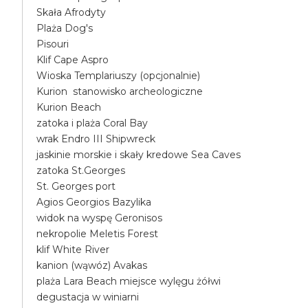
Skała Afrodyty
Plaża Dog's
Pisouri
Klif Cape Aspro
Wioska Templariuszy (opcjonalnie)
Kurion stanowisko archeologiczne
Kurion Beach
zatoka i plaża Coral Bay
wrak Endro III Shipwreck
jaskinie morskie i skały kredowe Sea Caves
zatoka St.Georges
St. Georges port
Agios Georgios Bazylika
widok na wyspę Geronisos
nekropolie Meletis Forest
klif White River
kanion (wąwóz) Avakas
plaża Lara Beach miejsce wylęgu żółwi
degustacja w winiarni