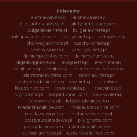
Polecamy:
austria-winieta.pl
austriawinieta.pl
bilet-autostradowy.pl
bilety-autostradowe.pl
bulgariawienieta.pl
bulgariawinieta.pl
bulharskadalnice.com
cenawiniety.pl
cenywiniet.pl
chorwacjawinieta.pl
czechy-winieta.pl
czechywinieta.pl
czechywiniety.pl
dalnicnipoplatky.com
dalnicniznamka.eu
digital-vignette.de
e-vignette.pl
e-winieta.eu
edalnice.org
edalnice.pl
electronicavinieta.com
electroniceviniete.com
estoniawinieta.pl
estonskadalnice.com
ewinieta.pl
info365.pl
litvadalnice.com
litwa-winieta.pl
litwawinieta.pl
livignotunel.pl
livignotunnel.com
lotvawinieta.pl
lotwawinieta.pl
lotysskadalnice.com
madarskadalnice.com
moldavskadalnice.com
moldawiawinieta.pl
najtanszewiniety.pl
oplatyautostradowe.pl
pl-vignette.com
polskadalnice.com
rakouskadalnice.com
rumuniawinieta.pl
rumunskadalnice.com