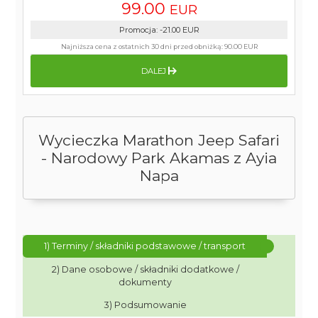
99.00
EUR
Promocja
:
-21.00
EUR
Najniższa cena z ostatnich 30 dni przed obniżką:
90.00 EUR
DALEJ
Wycieczka Marathon Jeep Safari
- Narodowy Park Akamas z Ayia
Napa
1) Terminy / składniki podstawowe / transport
2) Dane osobowe / składniki dodatkowe /
dokumenty
3) Podsumowanie