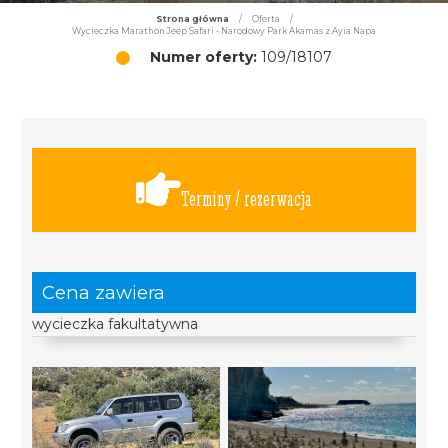
Strona główna
/
Oferta
/
Wycieczka Marathon Jeep Safari - Narodowy Park Akamas z Ayia Napa
Numer oferty:
109/18107
Terminy / rezerwacja
Cena zawiera
wycieczka fakultatywna