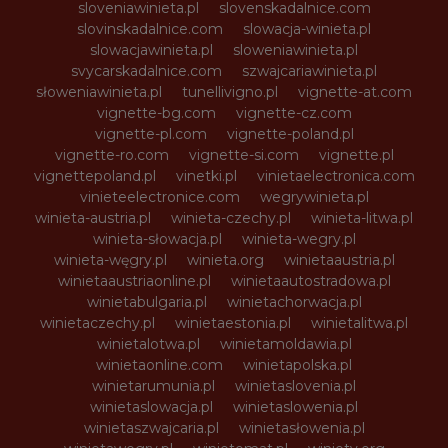
sloveniawinieta.pl
slovenskadalnice.com
slovinskadalnice.com
slowacja-winieta.pl
slowacjawinieta.pl
sloweniawinieta.pl
svycarskadalnice.com
szwajcariawinieta.pl
słoweniawinieta.pl
tunellivigno.pl
vignette-at.com
vignette-bg.com
vignette-cz.com
vignette-pl.com
vignette-poland.pl
vignette-ro.com
vignette-si.com
vignette.pl
vignettepoland.pl
vinetki.pl
vinietaelectronica.com
vinieteelectronice.com
wegrywinieta.pl
winieta-austria.pl
winieta-czechy.pl
winieta-litwa.pl
winieta-słowacja.pl
winieta-wegry.pl
winieta-węgry.pl
winieta.org
winietaaustria.pl
winietaaustriaonline.pl
winietaautostradowa.pl
winietabulgaria.pl
winietachorwacja.pl
winietaczechy.pl
winietaestonia.pl
winietalitwa.pl
winietalotwa.pl
winietamoldawia.pl
winietaonline.com
winietapolska.pl
winietarumunia.pl
winietaslovenia.pl
winietaslowacja.pl
winietaslowenia.pl
winietaszwajcaria.pl
winietasłowenia.pl