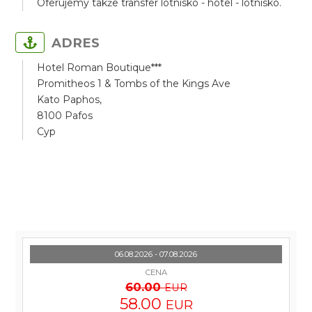
Oferujemy także transfer lotnisko - hotel - lotnisko.
ADRES
Hotel Roman Boutique***
Promitheos 1 & Tombs of the Kings Ave
Kato Paphos,
8100 Pafos
Cyp
06.08.2026 - 07.08.2026
CENA
60.00
EUR
58.00
EUR