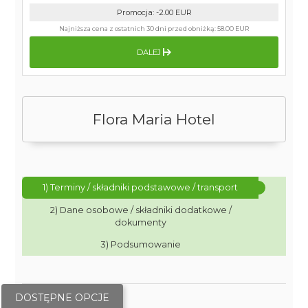
Promocja
:
-2.00
EUR
Najniższa cena z ostatnich 30 dni przed obniżką:
58.00 EUR
DALEJ
Flora Maria Hotel
1) Terminy / składniki podstawowe / transport
2) Dane osobowe / składniki dodatkowe /
dokumenty
3) Podsumowanie
DOSTĘPNE OPCJE