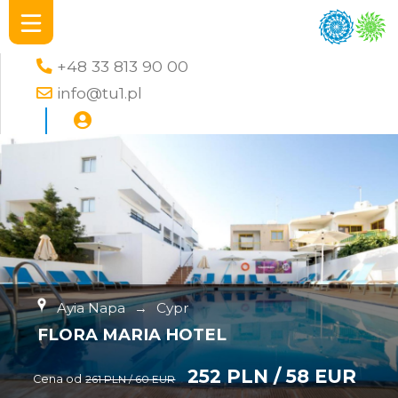
+48 33 813 90 00
info@tu1.pl
Ayia Napa
→
Cypr
FLORA MARIA HOTEL
252 PLN / 58 EUR
Cena od
261 PLN / 60 EUR