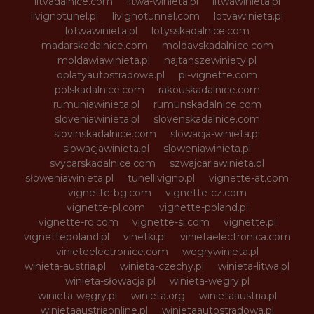
litvadalnice.com
litwa-winieta.pl
litwawinieta.pl
livignotunel.pl
livignotunnel.com
lotvawinieta.pl
lotwawinieta.pl
lotysskadalnice.com
madarskadalnice.com
moldavskadalnice.com
moldawiawinieta.pl
najtanszewiniety.pl
oplatyautostradowe.pl
pl-vignette.com
polskadalnice.com
rakouskadalnice.com
rumuniawinieta.pl
rumunskadalnice.com
sloveniawinieta.pl
slovenskadalnice.com
slovinskadalnice.com
slowacja-winieta.pl
slowacjawinieta.pl
sloweniawinieta.pl
svycarskadalnice.com
szwajcariawinieta.pl
słoweniawinieta.pl
tunellivigno.pl
vignette-at.com
vignette-bg.com
vignette-cz.com
vignette-pl.com
vignette-poland.pl
vignette-ro.com
vignette-si.com
vignette.pl
vignettepoland.pl
vinetki.pl
vinietaelectronica.com
vinieteelectronice.com
wegrywinieta.pl
winieta-austria.pl
winieta-czechy.pl
winieta-litwa.pl
winieta-słowacja.pl
winieta-wegry.pl
winieta-węgry.pl
winieta.org
winietaaustria.pl
winietaaustriaonline.pl
winietaautostradowa.pl