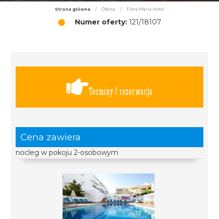
Strona główna
/
Oferta
/
Flora Maria Hotel
Numer oferty:
121/18107
Terminy / rezerwacja
Cena zawiera
nocleg w pokoju 2-osobowym