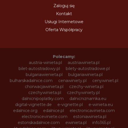
Zaloguj się
Kontakt
Usługi Internetowe
Oferta Współpracy
Polecamy:
austria-winieta.pl
austriawinieta.pl
bilet-autostradowy.pl
bilety-autostradowe.pl
bulgariawienieta.pl
bulgariawinieta.pl
bulharskadalnice.com
cenawiniety.pl
cenywiniet.pl
chorwacjawinieta.pl
czechy-winieta.pl
czechywinieta.pl
czechywiniety.pl
dalnicnipoplatky.com
dalnicniznamka.eu
digital-vignette.de
e-vignette.pl
e-winieta.eu
edalnice.org
edalnice.pl
electronicavinieta.com
electroniceviniete.com
estoniawinieta.pl
estonskadalnice.com
ewinieta.pl
info365.pl