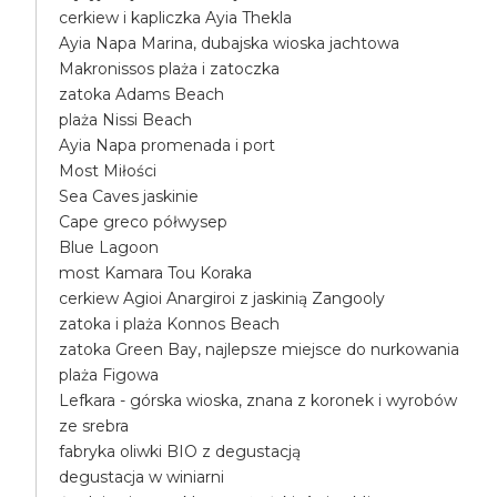
cerkiew i kapliczka Ayia Thekla
Ayia Napa Marina, dubajska wioska jachtowa
Makronissos plaża i zatoczka
zatoka Adams Beach
plaża Nissi Beach
Ayia Napa promenada i port
Most Miłości
Sea Caves jaskinie
Cape greco półwysep
Blue Lagoon
most Kamara Tou Koraka
cerkiew Agioi Anargiroi z jaskinią Zangooly
zatoka i plaża Konnos Beach
zatoka Green Bay, najlepsze miejsce do nurkowania
plaża Figowa
Lefkara - górska wioska, znana z koronek i wyrobów
ze srebra
fabryka oliwki BIO z degustacją
degustacja w winiarni