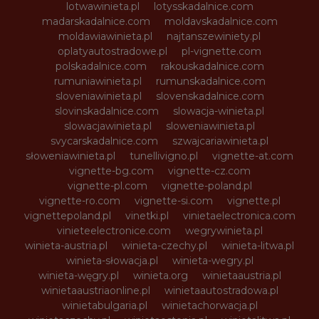
lotwawinieta.pl
lotysskadalnice.com
madarskadalnice.com
moldavskadalnice.com
moldawiawinieta.pl
najtanszewiniety.pl
oplatyautostradowe.pl
pl-vignette.com
polskadalnice.com
rakouskadalnice.com
rumuniawinieta.pl
rumunskadalnice.com
sloveniawinieta.pl
slovenskadalnice.com
slovinskadalnice.com
slowacja-winieta.pl
slowacjawinieta.pl
sloweniawinieta.pl
svycarskadalnice.com
szwajcariawinieta.pl
słoweniawinieta.pl
tunellivigno.pl
vignette-at.com
vignette-bg.com
vignette-cz.com
vignette-pl.com
vignette-poland.pl
vignette-ro.com
vignette-si.com
vignette.pl
vignettepoland.pl
vinetki.pl
vinietaelectronica.com
vinieteelectronice.com
wegrywinieta.pl
winieta-austria.pl
winieta-czechy.pl
winieta-litwa.pl
winieta-słowacja.pl
winieta-wegry.pl
winieta-węgry.pl
winieta.org
winietaaustria.pl
winietaaustriaonline.pl
winietaautostradowa.pl
winietabulgaria.pl
winietachorwacja.pl