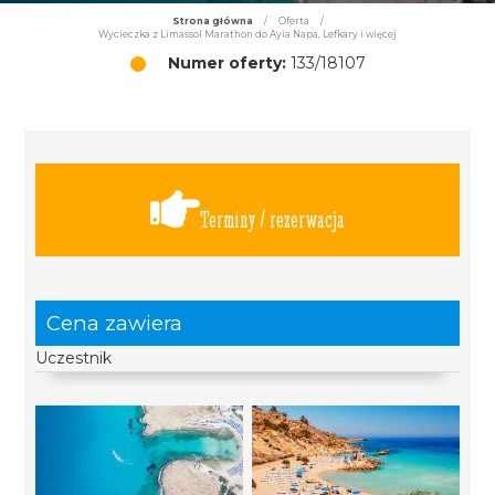
Strona główna
/
Oferta
/
Wycieczka z Limassol Marathon do Ayia Napa, Lefkary i więcej
Numer oferty:
133/18107
Terminy / rezerwacja
Cena zawiera
Uczestnik