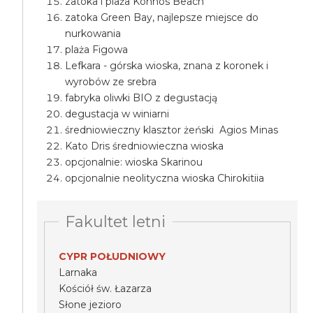
zatoka i plaża Konnos Beach
zatoka Green Bay, najlepsze miejsce do
nurkowania
plaża Figowa
Lefkara - górska wioska, znana z koronek i
wyrobów ze srebra
fabryka oliwki BIO z degustacją
degustacja w winiarni
średniowieczny klasztor żeński Agios Minas
Kato Dris średniowieczna wioska
opcjonalnie: wioska Skarinou
opcjonalnie neolityczna wioska Chirokitiia
Fakultet letni
CYPR POŁUDNIOWY
Larnaka
Kościół św. Łazarza
Słone jezioro