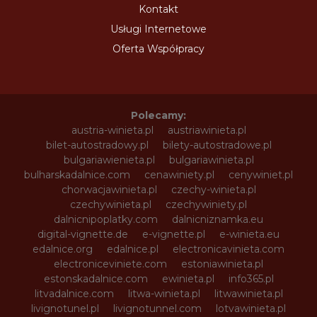
Kontakt
Usługi Internetowe
Oferta Współpracy
Polecamy:
austria-winieta.pl
austriawinieta.pl
bilet-autostradowy.pl
bilety-autostradowe.pl
bulgariawienieta.pl
bulgariawinieta.pl
bulharskadalnice.com
cenawiniety.pl
cenywiniet.pl
chorwacjawinieta.pl
czechy-winieta.pl
czechywinieta.pl
czechywiniety.pl
dalnicnipoplatky.com
dalnicniznamka.eu
digital-vignette.de
e-vignette.pl
e-winieta.eu
edalnice.org
edalnice.pl
electronicavinieta.com
electroniceviniete.com
estoniawinieta.pl
estonskadalnice.com
ewinieta.pl
info365.pl
litvadalnice.com
litwa-winieta.pl
litwawinieta.pl
livignotunel.pl
livignotunnel.com
lotvawinieta.pl