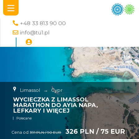
+48 33 813 90 00
info@tu1.pl
Limassol
→
Cypr
WYCIECZKA Z LIMASSOL
MARATHON DO AYIA NAPA,
LEFKARY I WIĘCEJ
Polecane
326 PLN / 75 EUR
Cena od
391 PLN / 90 EUR