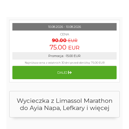
10.08.2026 - 10.08.2026
CENA
90.00
EUR
75.00
EUR
Promocja
:
-15.00
EUR
Najniższa cena z ostatnich 30 dni przed obniżką:
75.00 EUR
DALEJ
Wycieczka z Limassol Marathon
do Ayia Napa, Lefkary i więcej