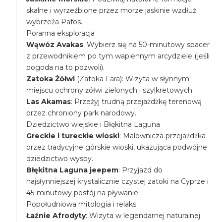
skalne i wyrzeźbione przez morze jaskinie wzdłuż
wybrzeża Pafos.
Poranna eksploracja
Wąwóz Avakas
: Wybierz się na 50-minutowy spacer
z przewodnikiem po tym wapiennym arcydziele (jeśli
pogoda na to pozwoli).
Zatoka Żółwi
(Zatoka Lara): Wizyta w słynnym
miejscu ochrony żółwi zielonych i szylkretowych.
Las Akamas
: Przeżyj trudną przejażdżkę terenową
przez chroniony park narodowy.
Dziedzictwo wiejskie i Błękitna Laguna
Greckie i tureckie wioski
: Malownicza przejażdżka
przez tradycyjne górskie wioski, ukazująca podwójne
dziedzictwo wyspy.
Błękitna Laguna jeepem
: Przyjazd do
najsłynniejszej krystalicznie czystej zatoki na Cyprze i
45-minutowy postój na pływanie.
Popołudniowa mitologia i relaks
Łaźnie Afrodyty
: Wizyta w legendarnej naturalnej