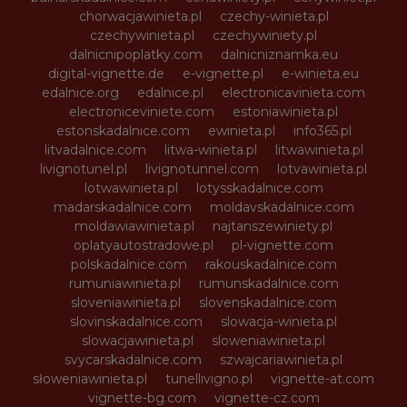
chorwacjawinieta.pl
czechy-winieta.pl
czechywinieta.pl
czechywiniety.pl
dalnicnipoplatky.com
dalnicniznamka.eu
digital-vignette.de
e-vignette.pl
e-winieta.eu
edalnice.org
edalnice.pl
electronicavinieta.com
electroniceviniete.com
estoniawinieta.pl
estonskadalnice.com
ewinieta.pl
info365.pl
litvadalnice.com
litwa-winieta.pl
litwawinieta.pl
livignotunel.pl
livignotunnel.com
lotvawinieta.pl
lotwawinieta.pl
lotysskadalnice.com
madarskadalnice.com
moldavskadalnice.com
moldawiawinieta.pl
najtanszewiniety.pl
oplatyautostradowe.pl
pl-vignette.com
polskadalnice.com
rakouskadalnice.com
rumuniawinieta.pl
rumunskadalnice.com
sloveniawinieta.pl
slovenskadalnice.com
slovinskadalnice.com
slowacja-winieta.pl
slowacjawinieta.pl
sloweniawinieta.pl
svycarskadalnice.com
szwajcariawinieta.pl
słoweniawinieta.pl
tunellivigno.pl
vignette-at.com
vignette-bg.com
vignette-cz.com