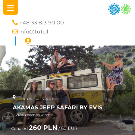
+48 33 813 90 00
info@tu1.pl
Pafos
→
Cypr
AKAMAS JEEP SAFARI BY EVIS
Źródła Adonisa w cenie
260 PLN
/ 60 EUR
Cena od