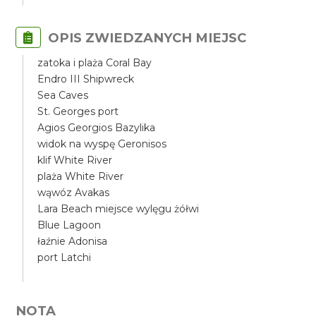
OPIS ZWIEDZANYCH MIEJSC
zatoka i plaża Coral Bay
Endro III Shipwreck
Sea Caves
St. Georges port
Agios Georgios Bazylika
widok na wyspę Geronisos
klif White River
plaża White River
wąwóz Avakas
Lara Beach miejsce wylęgu żółwi
Blue Lagoon
łaźnie Adonisa
port Latchi
NOTA