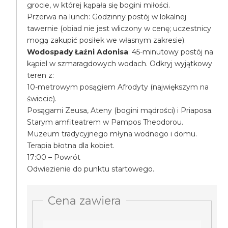
grocie, w której kąpała się bogini miłości.
Przerwa na lunch: Godzinny postój w lokalnej
tawernie (obiad nie jest wliczony w cenę; uczestnicy
mogą zakupić posiłek we własnym zakresie).
Wodospady Łaźni Adonisa
: 45-minutowy postój na
kąpiel w szmaragdowych wodach. Odkryj wyjątkowy
teren z:
10-metrowym posągiem Afrodyty (największym na
świecie).
Posągami Zeusa, Ateny (bogini mądrości) i Priaposa.
Starym amfiteatrem w Pampos Theodorou.
Muzeum tradycyjnego młyna wodnego i domu.
Terapia błotna dla kobiet.
17:00 – Powrót
Odwiezienie do punktu startowego.
Cena zawiera