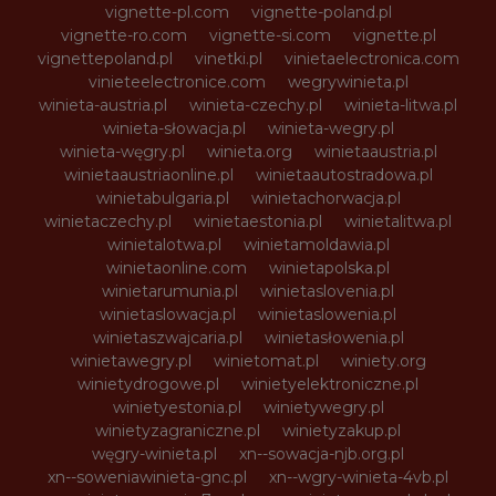
vignette-pl.com
vignette-poland.pl
vignette-ro.com
vignette-si.com
vignette.pl
vignettepoland.pl
vinetki.pl
vinietaelectronica.com
vinieteelectronice.com
wegrywinieta.pl
winieta-austria.pl
winieta-czechy.pl
winieta-litwa.pl
winieta-słowacja.pl
winieta-wegry.pl
winieta-węgry.pl
winieta.org
winietaaustria.pl
winietaaustriaonline.pl
winietaautostradowa.pl
winietabulgaria.pl
winietachorwacja.pl
winietaczechy.pl
winietaestonia.pl
winietalitwa.pl
winietalotwa.pl
winietamoldawia.pl
winietaonline.com
winietapolska.pl
winietarumunia.pl
winietaslovenia.pl
winietaslowacja.pl
winietaslowenia.pl
winietaszwajcaria.pl
winietasłowenia.pl
winietawegry.pl
winietomat.pl
winiety.org
winietydrogowe.pl
winietyelektroniczne.pl
winietyestonia.pl
winietywegry.pl
winietyzagraniczne.pl
winietyzakup.pl
węgry-winieta.pl
xn--sowacja-njb.org.pl
xn--soweniawinieta-gnc.pl
xn--wgry-winieta-4vb.pl