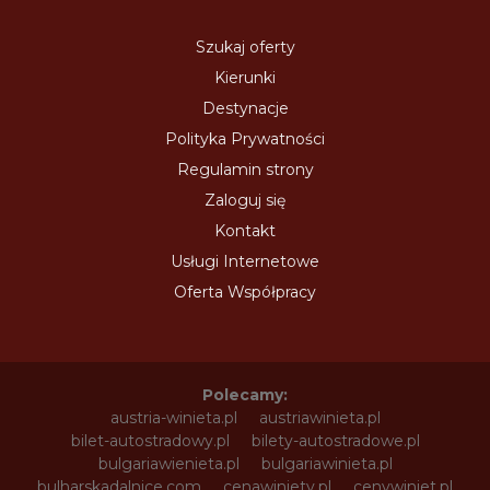
Szukaj oferty
Kierunki
Destynacje
Polityka Prywatności
Regulamin strony
Zaloguj się
Kontakt
Usługi Internetowe
Oferta Współpracy
Polecamy:
austria-winieta.pl
austriawinieta.pl
bilet-autostradowy.pl
bilety-autostradowe.pl
bulgariawienieta.pl
bulgariawinieta.pl
bulharskadalnice.com
cenawiniety.pl
cenywiniet.pl