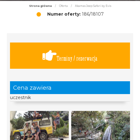
Strona główna
/
Oferta
/
Akamas Jeep Safari by Evis
Numer oferty:
186/18107
Terminy / rezerwacja
Cena zawiera
uczestnik