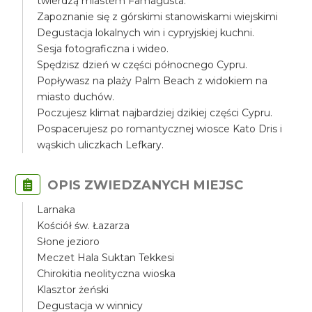
twierdzą miastem Famagusta.
Zapoznanie się z górskimi stanowiskami wiejskimi
Degustacja lokalnych win i cypryjskiej kuchni.
Sesja fotograficzna i wideo.
Spędzisz dzień w części północnego Cypru.
Popływasz na plaży Palm Beach z widokiem na
miasto duchów.
Poczujesz klimat najbardziej dzikiej części Cypru.
Pospacerujesz po romantycznej wiosce Kato Dris i
wąskich uliczkach Lefkary.
OPIS ZWIEDZANYCH MIEJSC
Larnaka
Kościół św. Łazarza
Słone jezioro
Meczet Hala Suktan Tekkesi
Chirokitia neolityczna wioska
Klasztor żeński
Degustacja w winnicy