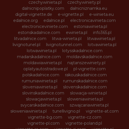
czechywinieta.pl
czechywiniety.pl
dalnicnipoplatky.com
dalnicniznamka.eu
digital-vignette.de
e-vignette.pl
e-winieta.eu
edalnice.org
edalnice.pl
electronicavinieta.com
electroniceviniete.com
estoniawinieta.pl
estonskadalnice.com
ewinieta.pl
info365.pl
litvadalnice.com
litwa-winieta.pl
litwawinieta.pl
livignotunel.pl
livignotunnel.com
lotvawinieta.pl
lotwawinieta.pl
lotysskadalnice.com
madarskadalnice.com
moldavskadalnice.com
moldawiawinieta.pl
najtanszewiniety.pl
oplatyautostradowe.pl
pl-vignette.com
polskadalnice.com
rakouskadalnice.com
rumuniawinieta.pl
rumunskadalnice.com
sloveniawinieta.pl
slovenskadalnice.com
slovinskadalnice.com
slowacja-winieta.pl
slowacjawinieta.pl
sloweniawinieta.pl
svycarskadalnice.com
szwajcariawinieta.pl
słoweniawinieta.pl
tunellivigno.pl
vignette-at.com
vignette-bg.com
vignette-cz.com
vignette-pl.com
vignette-poland.pl