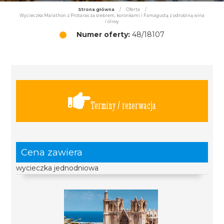
Strona główna
/
Oferta
/
Wycieczka Marathon z Protaras za srebrem, koronkami i Famagustą z odrobiną wina
i oliwy
Numer oferty:
48/18107
Terminy / rezerwacja
Cena zawiera
wycieczka jednodniowa