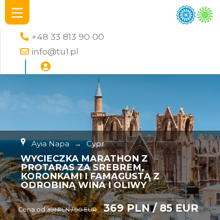
+48 33 813 90 00
info@tu1.pl
Ayia Napa
→
Cypr
WYCIECZKA MARATHON Z
PROTARAS ZA SREBREM,
KORONKAMI I FAMAGUSTĄ Z
ODROBINĄ WINA I OLIWY
369 PLN / 85 EUR
Cena od
391 PLN / 90 EUR