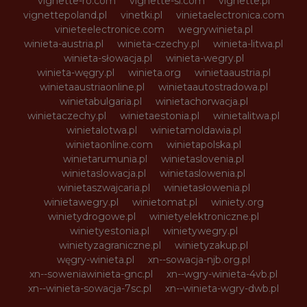
vignette-ro.com
vignette-si.com
vignette.pl
vignettepoland.pl
vinetki.pl
vinietaelectronica.com
vinieteelectronice.com
wegrywinieta.pl
winieta-austria.pl
winieta-czechy.pl
winieta-litwa.pl
winieta-słowacja.pl
winieta-wegry.pl
winieta-węgry.pl
winieta.org
winietaaustria.pl
winietaaustriaonline.pl
winietaautostradowa.pl
winietabulgaria.pl
winietachorwacja.pl
winietaczechy.pl
winietaestonia.pl
winietalitwa.pl
winietalotwa.pl
winietamoldawia.pl
winietaonline.com
winietapolska.pl
winietarumunia.pl
winietaslovenia.pl
winietaslowacja.pl
winietaslowenia.pl
winietaszwajcaria.pl
winietasłowenia.pl
winietawegry.pl
winietomat.pl
winiety.org
winietydrogowe.pl
winietyelektroniczne.pl
winietyestonia.pl
winietywegry.pl
winietyzagraniczne.pl
winietyzakup.pl
węgry-winieta.pl
xn--sowacja-njb.org.pl
xn--soweniawinieta-gnc.pl
xn--wgry-winieta-4vb.pl
xn--winieta-sowacja-7sc.pl
xn--winieta-wgry-dwb.pl