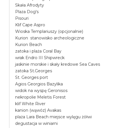
Skała Afrodyty
Plaża Dog's
Pisouri
Klif Cape Aspro
Wioska Templariuszy (opcjonalnie)
Kurion stanowisko archeologiczne
Kurion Beach
zatoka i plaża Coral Bay
wrak Endro III Shipwreck
jaskinie morskie i skały kredowe Sea Caves
zatoka St.Georges
St. Georges port
Agios Georgios Bazylika
widok na wyspę Geronisos
nekropolie Meletis Forest
klif White River
kanion (wąwóz) Avakas
plaża Lara Beach miejsce wylęgu żółwi
degustacja w winiarni