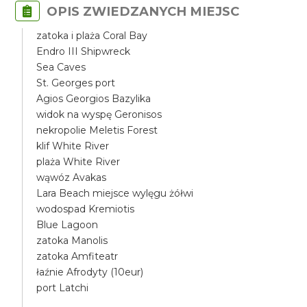
OPIS ZWIEDZANYCH MIEJSC
zatoka i plaża Coral Bay
Endro III Shipwreck
Sea Caves
St. Georges port
Agios Georgios Bazylika
widok na wyspę Geronisos
nekropolie Meletis Forest
klif White River
plaża White River
wąwóz Avakas
Lara Beach miejsce wylęgu żółwi
wodospad Kremiotis
Blue Lagoon
zatoka Manolis
zatoka Amfiteatr
łaźnie Afrodyty (10eur)
port Latchi