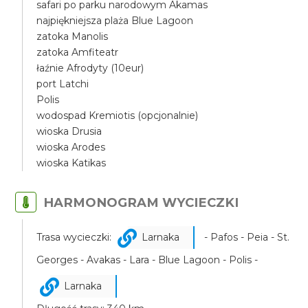
safari po parku narodowym Akamas
najpiękniejsza plaża Blue Lagoon
zatoka Manolis
zatoka Amfiteatr
łaźnie Afrodyty (10eur)
port Latchi
Polis
wodospad Kremiotis (opcjonalnie)
wioska Drusia
wioska Arodes
wioska Katikas
HARMONOGRAM WYCIECZKI
Trasa wycieczki:
Larnaka
- Pafos - Peia - St.
Georges - Avakas - Lara - Blue Lagoon - Polis -
Larnaka