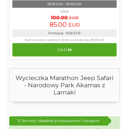
08.08.2026 - 08.08.2026
CENA
100.00
EUR
85.00
EUR
Promocja
:
-15.00
EUR
Najniższa cena z ostatnich 30 dni przed obniżką:
85.00 EUR
DALEJ
Wycieczka Marathon Jeep Safari
- Narodowy Park Akamas z
Larnaki
1) Terminy / składniki podstawowe / transport