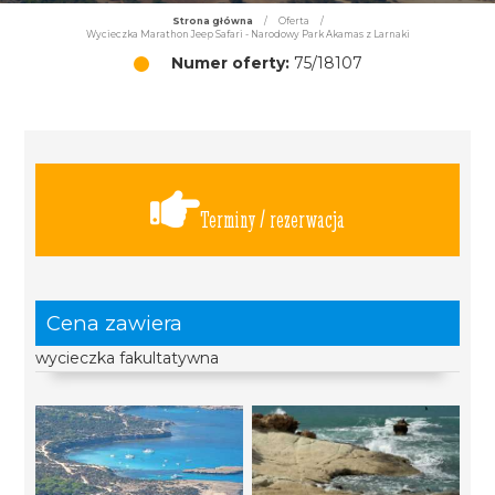
Strona główna
/
Oferta
/
Wycieczka Marathon Jeep Safari - Narodowy Park Akamas z Larnaki
Numer oferty:
75/18107
Terminy / rezerwacja
Cena zawiera
wycieczka fakultatywna