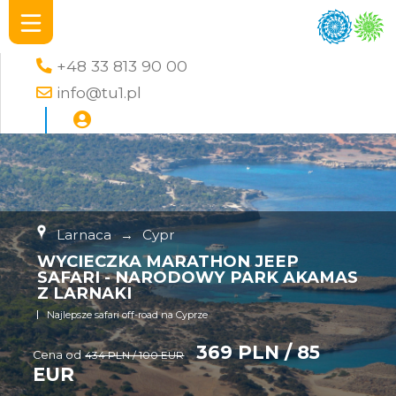
+48 33 813 90 00
info@tu1.pl
Larnaca
→
Cypr
WYCIECZKA MARATHON JEEP
SAFARI - NARODOWY PARK AKAMAS
Z LARNAKI
Najlepsze safari off-road na Cyprze
369 PLN / 85
Cena od
434 PLN / 100 EUR
EUR