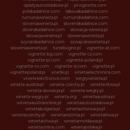
oplatyautostradowe.pl
pl-vignette.com
polskadalnice.com
rakouskadalnice.com
rumuniawinieta.pl
rumunskadalnice.com
sloveniawinieta.pl
slovenskadalnice.com
slovinskadalnice.com
slowacja-winieta.pl
slowacjawinieta.pl
sloweniawinieta.pl
svycarskadalnice.com
szwajcariawinieta.pl
słoweniawinieta.pl
tunellivigno.pl
vignette-at.com
vignette-bg.com
vignette-cz.com
vignette-pl.com
vignette-poland.pl
vignette-ro.com
vignette-si.com
vignette.pl
vignettepoland.pl
vinetki.pl
vinietaelectronica.com
vinieteelectronice.com
wegrywinieta.pl
winieta-austria.pl
winieta-czechy.pl
winieta-litwa.pl
winieta-słowacja.pl
winieta-wegry.pl
winieta-węgry.pl
winieta.org
winietaaustria.pl
winietaaustriaonline.pl
winietaautostradowa.pl
winietabulgaria.pl
winietachorwacja.pl
winietaczechy.pl
winietaestonia.pl
winietalitwa.pl
winietalotwa.pl
winietamoldawia.pl
winietaonline.com
winietapolska.pl