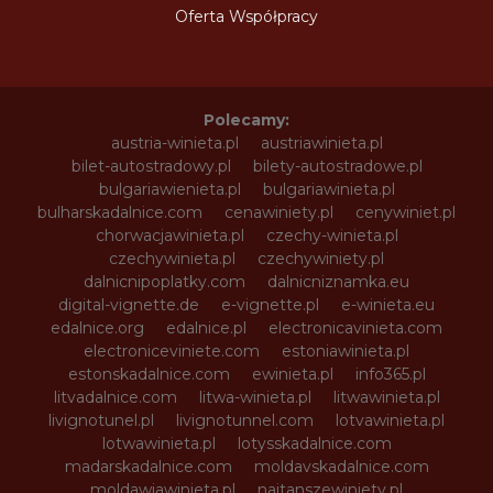
Oferta Współpracy
Polecamy:
austria-winieta.pl
austriawinieta.pl
bilet-autostradowy.pl
bilety-autostradowe.pl
bulgariawienieta.pl
bulgariawinieta.pl
bulharskadalnice.com
cenawiniety.pl
cenywiniet.pl
chorwacjawinieta.pl
czechy-winieta.pl
czechywinieta.pl
czechywiniety.pl
dalnicnipoplatky.com
dalnicniznamka.eu
digital-vignette.de
e-vignette.pl
e-winieta.eu
edalnice.org
edalnice.pl
electronicavinieta.com
electroniceviniete.com
estoniawinieta.pl
estonskadalnice.com
ewinieta.pl
info365.pl
litvadalnice.com
litwa-winieta.pl
litwawinieta.pl
livignotunel.pl
livignotunnel.com
lotvawinieta.pl
lotwawinieta.pl
lotysskadalnice.com
madarskadalnice.com
moldavskadalnice.com
moldawiawinieta.pl
najtanszewiniety.pl