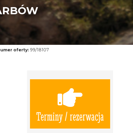
KARBÓW
umer oferty:
99/18107
Terminy / rezerwacja