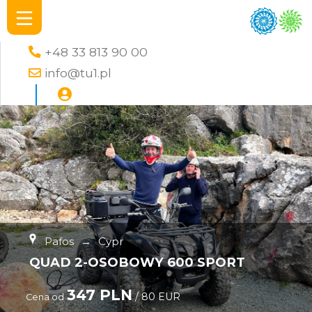
+48 33 813 90 00
info@tu1.pl
Pafos
→
Cypr
QUAD 2-OSOBOWY 600 SPORT
347 PLN
/ 80 EUR
Cena od