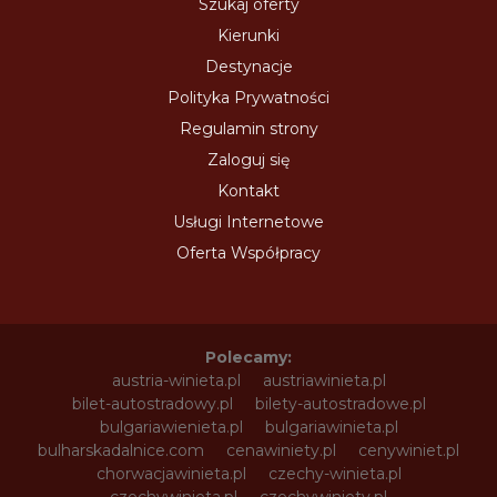
Szukaj oferty
Kierunki
Destynacje
Polityka Prywatności
Regulamin strony
Zaloguj się
Kontakt
Usługi Internetowe
Oferta Współpracy
Polecamy:
austria-winieta.pl
austriawinieta.pl
bilet-autostradowy.pl
bilety-autostradowe.pl
bulgariawienieta.pl
bulgariawinieta.pl
bulharskadalnice.com
cenawiniety.pl
cenywiniet.pl
chorwacjawinieta.pl
czechy-winieta.pl
czechywinieta.pl
czechywiniety.pl