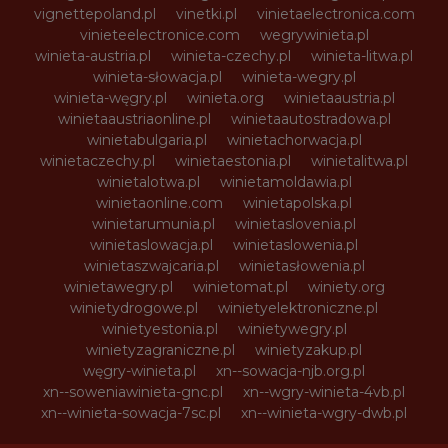
vignettepoland.pl
vinetki.pl
vinietaelectronica.com
vinieteelectronice.com
wegrywinieta.pl
winieta-austria.pl
winieta-czechy.pl
winieta-litwa.pl
winieta-słowacja.pl
winieta-wegry.pl
winieta-węgry.pl
winieta.org
winietaaustria.pl
winietaaustriaonline.pl
winietaautostradowa.pl
winietabulgaria.pl
winietachorwacja.pl
winietaczechy.pl
winietaestonia.pl
winietalitwa.pl
winietalotwa.pl
winietamoldawia.pl
winietaonline.com
winietapolska.pl
winietarumunia.pl
winietaslovenia.pl
winietaslowacja.pl
winietaslowenia.pl
winietaszwajcaria.pl
winietasłowenia.pl
winietawegry.pl
winietomat.pl
winiety.org
winietydrogowe.pl
winietyelektroniczne.pl
winietyestonia.pl
winietywegry.pl
winietyzagraniczne.pl
winietyzakup.pl
węgry-winieta.pl
xn--sowacja-njb.org.pl
xn--soweniawinieta-gnc.pl
xn--wgry-winieta-4vb.pl
xn--winieta-sowacja-7sc.pl
xn--winieta-wgry-dwb.pl