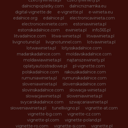
dalnicnipoplatky.com
dalnicniznamka.eu
digital-vignette.de
e-vignette.pl
e-winieta.eu
edalnice.org
edalnice.pl
electronicavinieta.com
electroniceviniete.com
estoniawinieta.pl
estonskadalnice.com
ewinieta.pl
info365.pl
litvadalnice.com
litwa-winieta.pl
litwawinieta.pl
livignotunel.pl
livignotunnel.com
lotvawinieta.pl
lotwawinieta.pl
lotysskadalnice.com
madarskadalnice.com
moldavskadalnice.com
moldawiawinieta.pl
najtanszewiniety.pl
oplatyautostradowe.pl
pl-vignette.com
polskadalnice.com
rakouskadalnice.com
rumuniawinieta.pl
rumunskadalnice.com
sloveniawinieta.pl
slovenskadalnice.com
slovinskadalnice.com
slowacja-winieta.pl
slowacjawinieta.pl
sloweniawinieta.pl
svycarskadalnice.com
szwajcariawinieta.pl
słoweniawinieta.pl
tunellivigno.pl
vignette-at.com
vignette-bg.com
vignette-cz.com
vignette-pl.com
vignette-poland.pl
vignette-ro.com
vignette-si.com
vignette.pl