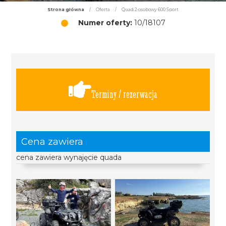
Strona główna
/
Oferta
/
Quad 2-osobowy 600 Sport
Numer oferty:
10/18107
Terminy / rezerwacja
Cena zawiera
cena zawiera wynajęcie quada