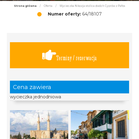
Strona główna
/
Oferta
/
Wycieczka Nikozja stolica dwóch Cyprów z Pafos
Numer oferty:
64/18107
Terminy / rezerwacja
Cena zawiera
wycieczka jednodniowa