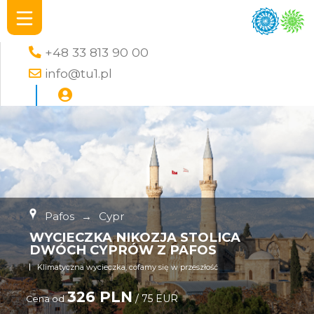
+48 33 813 90 00
info@tu1.pl
Pafos
→
Cypr
WYCIECZKA NIKOZJA STOLICA
DWÓCH CYPRÓW Z PAFOS
Klimatyczna wycieczka, cofamy się w przeszłość
326 PLN
/ 75 EUR
Cena od