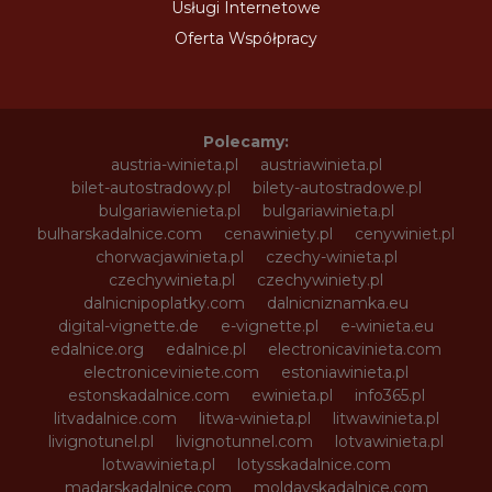
Usługi Internetowe
Oferta Współpracy
Polecamy:
austria-winieta.pl
austriawinieta.pl
bilet-autostradowy.pl
bilety-autostradowe.pl
bulgariawienieta.pl
bulgariawinieta.pl
bulharskadalnice.com
cenawiniety.pl
cenywiniet.pl
chorwacjawinieta.pl
czechy-winieta.pl
czechywinieta.pl
czechywiniety.pl
dalnicnipoplatky.com
dalnicniznamka.eu
digital-vignette.de
e-vignette.pl
e-winieta.eu
edalnice.org
edalnice.pl
electronicavinieta.com
electroniceviniete.com
estoniawinieta.pl
estonskadalnice.com
ewinieta.pl
info365.pl
litvadalnice.com
litwa-winieta.pl
litwawinieta.pl
livignotunel.pl
livignotunnel.com
lotvawinieta.pl
lotwawinieta.pl
lotysskadalnice.com
madarskadalnice.com
moldavskadalnice.com