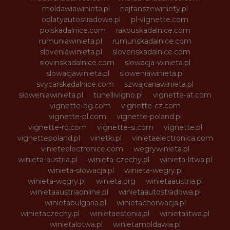
moldawiawinieta.pl
najtanszewiniety.pl
oplatyautostradowe.pl
pl-vignette.com
polskadalnice.com
rakouskadalnice.com
rumuniawinieta.pl
rumunskadalnice.com
sloveniawinieta.pl
slovenskadalnice.com
slovinskadalnice.com
slowacja-winieta.pl
slowacjawinieta.pl
sloweniawinieta.pl
svycarskadalnice.com
szwajcariawinieta.pl
słoweniawinieta.pl
tunellivigno.pl
vignette-at.com
vignette-bg.com
vignette-cz.com
vignette-pl.com
vignette-poland.pl
vignette-ro.com
vignette-si.com
vignette.pl
vignettepoland.pl
vinetki.pl
vinietaelectronica.com
vinieteelectronice.com
wegrywinieta.pl
winieta-austria.pl
winieta-czechy.pl
winieta-litwa.pl
winieta-słowacja.pl
winieta-wegry.pl
winieta-węgry.pl
winieta.org
winietaaustria.pl
winietaaustriaonline.pl
winietaautostradowa.pl
winietabulgaria.pl
winietachorwacja.pl
winietaczechy.pl
winietaestonia.pl
winietalitwa.pl
winietalotwa.pl
winietamoldawia.pl