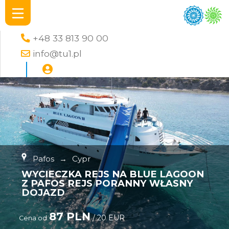
+48 33 813 90 00
info@tu1.pl
Pafos
→
Cypr
WYCIECZKA REJS NA BLUE LAGOON
Z PAFOS REJS PORANNY WŁASNY
DOJAZD
87 PLN
/ 20 EUR
Cena od