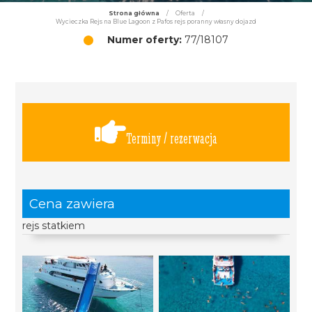
Strona główna
/
Oferta
/
Wycieczka Rejs na Blue Lagoon z Pafos rejs poranny własny dojazd
Numer oferty:
77/18107
Terminy / rezerwacja
Cena zawiera
rejs statkiem