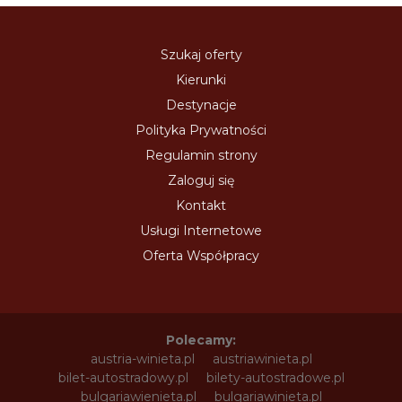
Szukaj oferty
Kierunki
Destynacje
Polityka Prywatności
Regulamin strony
Zaloguj się
Kontakt
Usługi Internetowe
Oferta Współpracy
Polecamy:
austria-winieta.pl
austriawinieta.pl
bilet-autostradowy.pl
bilety-autostradowe.pl
bulgariawienieta.pl
bulgariawinieta.pl