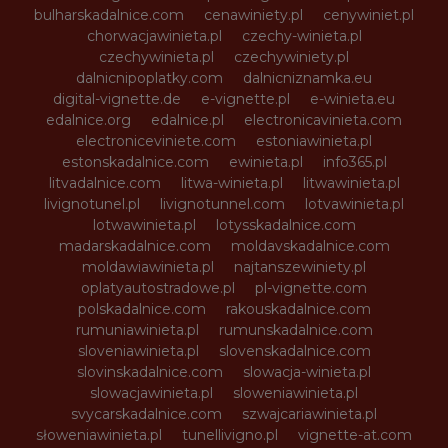
bulharskadalnice.com
cenawiniety.pl
cenywiniet.pl
chorwacjawinieta.pl
czechy-winieta.pl
czechywinieta.pl
czechywiniety.pl
dalnicnipoplatky.com
dalnicniznamka.eu
digital-vignette.de
e-vignette.pl
e-winieta.eu
edalnice.org
edalnice.pl
electronicavinieta.com
electroniceviniete.com
estoniawinieta.pl
estonskadalnice.com
ewinieta.pl
info365.pl
litvadalnice.com
litwa-winieta.pl
litwawinieta.pl
livignotunel.pl
livignotunnel.com
lotvawinieta.pl
lotwawinieta.pl
lotysskadalnice.com
madarskadalnice.com
moldavskadalnice.com
moldawiawinieta.pl
najtanszewiniety.pl
oplatyautostradowe.pl
pl-vignette.com
polskadalnice.com
rakouskadalnice.com
rumuniawinieta.pl
rumunskadalnice.com
sloveniawinieta.pl
slovenskadalnice.com
slovinskadalnice.com
slowacja-winieta.pl
slowacjawinieta.pl
sloweniawinieta.pl
svycarskadalnice.com
szwajcariawinieta.pl
słoweniawinieta.pl
tunellivigno.pl
vignette-at.com