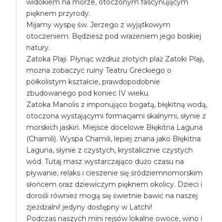
widokiem na morze, otoczonym fascynującym
pięknem przyrody.
Mijamy wyspę św. Jerzego z wyjątkowym
otoczeniem. Będziesz pod wrażeniem jego boskiej
natury.
Zatoka Plaji. Płynąc wzdłuż złotych plaż Zatoki Plaji,
można zobaczyć ruiny Teatru Greckiego o
półkolistym kształcie, prawdopodobnie
zbudowanego pod koniec IV wieku.
Zatoka Manolis z imponująco bogatą, błękitną wodą,
otoczona wystającymi formacjami skalnymi, słynie z
morskich jaskiń. Miejsce docelowe Błękitna Laguna
(Chamili). Wyspa Chamili, lepiej znana jako Błękitna
Laguna, słynie z czystych, krystalicznie czystych
wód. Tutaj masz wystarczająco dużo czasu na
pływanie, relaks i cieszenie się śródziemnomorskim
słońcem oraz dziewiczym pięknem okolicy. Dzieci i
dorośli również mogą się świetnie bawić na naszej
zjeżdżalni! jedyny dostępny w Latchi!
Podczas naszych mini rejsów lokalne owoce, wino i