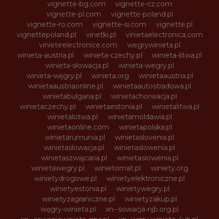
vignette-bg.com
vignette-cz.com
vignette-pl.com
vignette-poland.pl
vignette-ro.com
vignette-si.com
vignette.pl
vignettepoland.pl
vinetki.pl
vinietaelectronica.com
vinieteelectronice.com
wegrywinieta.pl
winieta-austria.pl
winieta-czechy.pl
winieta-litwa.pl
winieta-słowacja.pl
winieta-wegry.pl
winieta-węgry.pl
winieta.org
winietaaustria.pl
winietaaustriaonline.pl
winietaautostradowa.pl
winietabulgaria.pl
winietachorwacja.pl
winietaczechy.pl
winietaestonia.pl
winietalitwa.pl
winietalotwa.pl
winietamoldawia.pl
winietaonline.com
winietapolska.pl
winietarumunia.pl
winietaslovenia.pl
winietaslowacja.pl
winietaslowenia.pl
winietaszwajcaria.pl
winietasłowenia.pl
winietawegry.pl
winietomat.pl
winiety.org
winietydrogowe.pl
winietyelektroniczne.pl
winietyestonia.pl
winietywegry.pl
winietyzagraniczne.pl
winietyzakup.pl
węgry-winieta.pl
xn--sowacja-njb.org.pl