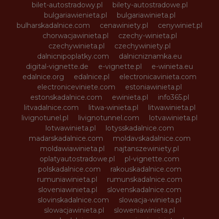
bilet-autostradowy.pl
bilety-autostradowe.pl
bulgariawienieta.pl
bulgariawinieta.pl
bulharskadalnice.com
cenawiniety.pl
cenywiniet.pl
chorwacjawinieta.pl
czechy-winieta.pl
czechywinieta.pl
czechywiniety.pl
dalnicnipoplatky.com
dalnicniznamka.eu
digital-vignette.de
e-vignette.pl
e-winieta.eu
edalnice.org
edalnice.pl
electronicavinieta.com
electroniceviniete.com
estoniawinieta.pl
estonskadalnice.com
ewinieta.pl
info365.pl
litvadalnice.com
litwa-winieta.pl
litwawinieta.pl
livignotunel.pl
livignotunnel.com
lotvawinieta.pl
lotwawinieta.pl
lotysskadalnice.com
madarskadalnice.com
moldavskadalnice.com
moldawiawinieta.pl
najtanszewiniety.pl
oplatyautostradowe.pl
pl-vignette.com
polskadalnice.com
rakouskadalnice.com
rumuniawinieta.pl
rumunskadalnice.com
sloveniawinieta.pl
slovenskadalnice.com
slovinskadalnice.com
slowacja-winieta.pl
slowacjawinieta.pl
sloweniawinieta.pl