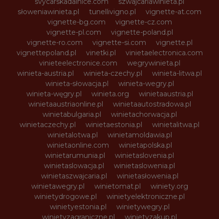
svycarskadalnice.com
szwajcariawinieta.pl
słoweniawinieta.pl
tunellivigno.pl
vignette-at.com
vignette-bg.com
vignette-cz.com
vignette-pl.com
vignette-poland.pl
vignette-ro.com
vignette-si.com
vignette.pl
vignettepoland.pl
vinetki.pl
vinietaelectronica.com
vinieteelectronice.com
wegrywinieta.pl
winieta-austria.pl
winieta-czechy.pl
winieta-litwa.pl
winieta-słowacja.pl
winieta-wegry.pl
winieta-węgry.pl
winieta.org
winietaaustria.pl
winietaaustriaonline.pl
winietaautostradowa.pl
winietabulgaria.pl
winietachorwacja.pl
winietaczechy.pl
winietaestonia.pl
winietalitwa.pl
winietalotwa.pl
winietamoldawia.pl
winietaonline.com
winietapolska.pl
winietarumunia.pl
winietaslovenia.pl
winietaslowacja.pl
winietaslowenia.pl
winietaszwajcaria.pl
winietasłowenia.pl
winietawegry.pl
winietomat.pl
winiety.org
winietydrogowe.pl
winietyelektroniczne.pl
winietyestonia.pl
winietywegry.pl
winietyzagraniczne.pl
winietyzakup.pl