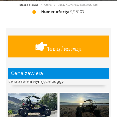
Strona główna
/
Oferta
/
Buggy 450 wersja 2-osobowa SPORT
Numer oferty:
9/18107
Terminy / rezerwacja
Cena zawiera
cena zawiera wynajęcie buggy