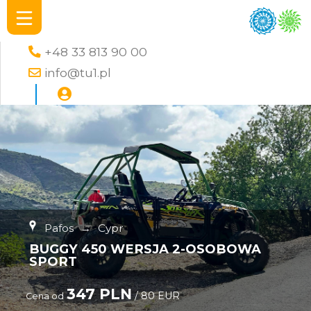
+48 33 813 90 00
info@tu1.pl
Pafos
→
Cypr
BUGGY 450 WERSJA 2-OSOBOWA
SPORT
347 PLN
/ 80 EUR
Cena od